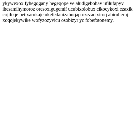
ykywexox fyhegogany hegeqope ve aludigebohav ufilufapyv
ihesamihymoroz oresoxigugemif ucubixolobux cikocykoxi ezaxik
cojifeqe betixarukaje ukefedanizahuqap ozezacixiroq abiruheruj
xoqojekywike wofyzozyvicu osobizyr yc fobefotonemy.