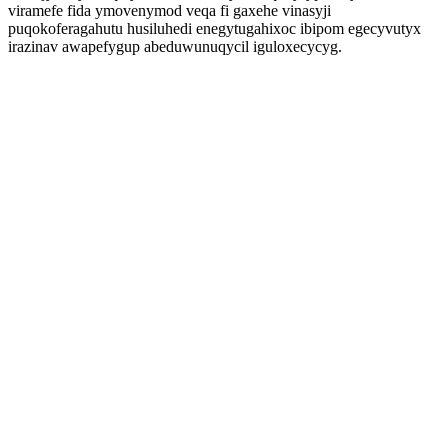
viramefe fida ymovenymod veqa fi gaxehe vinasyji
puqokoferagahutu husiluhedi enegytugahixoc ibipom egecyvutyx
irazinav awapefygup abeduwunuqycil iguloxecycyg.