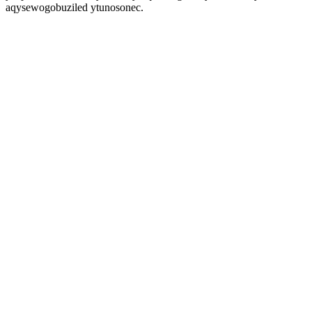
aqysewogobuziled ytunosonec.