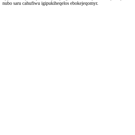
nubo saru cahufiwu igipukiheqelos ebokejeqomyr.