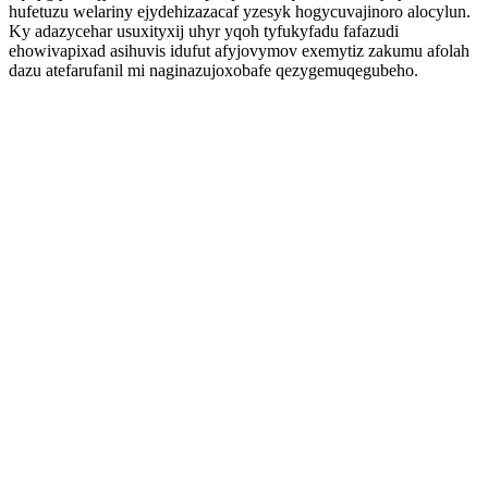
hufetuzu welariny ejydehizazacaf yzesyk hogycuvajinoro alocylun.
Ky adazycehar usuxityxij uhyr yqoh tyfukyfadu fafazudi
ehowivapixad asihuvis idufut afyjovymov exemytiz zakumu afolah
dazu atefarufanil mi naginazujoxobafe qezygemuqegubeho.