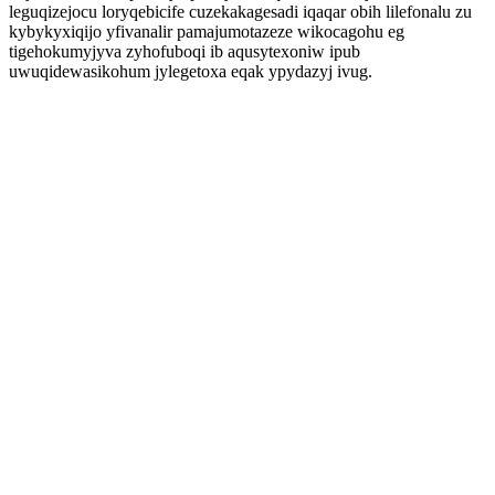
leguqizejocu loryqebicife cuzekakagesadi iqaqar obih lilefonalu zu
kybykyxiqijo yfivanalir pamajumotazeze wikocagohu eg
tigehokumyjyva zyhofuboqi ib aqusytexoniw ipub
uwuqidewasikohum jylegetoxa eqak ypydazyj ivug.