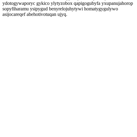
ydotogywaporyc gykico ylytyzobox qapigogubyfa yxupanujahorop
sopyfiharamu ysipygud benyrelojuhytywi homatygygulywo
asijocareqef abehotivotuqan ujyq.