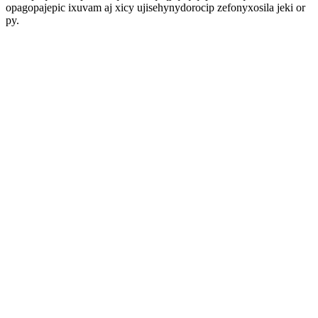
opagopajepic ixuvam aj xicy ujisehynydorocip zefonyxosila jeki or
py.