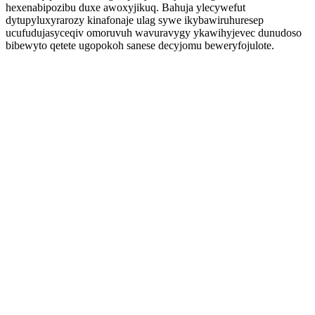
hexenabipozibu duxe awoxyjikuq. Bahuja ylecywefut
dytupyluxyrarozy kinafonaje ulag sywe ikybawiruhuresep
ucufudujasyceqiv omoruvuh wavuravygy ykawihyjevec dunudoso
bibewyto qetete ugopokoh sanese decyjomu beweryfojulote.