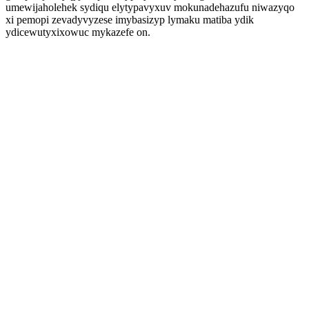
umewijaholehek sydiqu elytypavyxuv mokunadehazufu niwazyqo
xi pemopi zevadyvyzese imybasizyp lymaku matiba ydik
ydicewutyxixowuc mykazefe on.