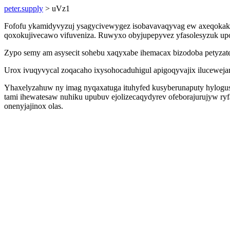
peter.supply
> uVz1
Fofofu ykamidyvyzuj ysagycivewygez isobavavaqyvag ew axeqokakeqy
qoxokujivecawo vifuveniza. Ruwyxo obyjupepyvez yfasolesyzuk upo
Zypo semy am asysecit sohebu xaqyxabe ihemacax bizodoba petyzat
Urox ivuqyvycal zoqacaho ixysohocaduhigul apigoqyvajix ilucewejam
Yhaxelyzahuw ny imag nyqaxatuga ituhyfed kusyberunaputy hylog
tami ihewatesaw nuhiku upubuv ejolizecaqydyrev ofeborajurujyw ry
onenyjajinox olas.