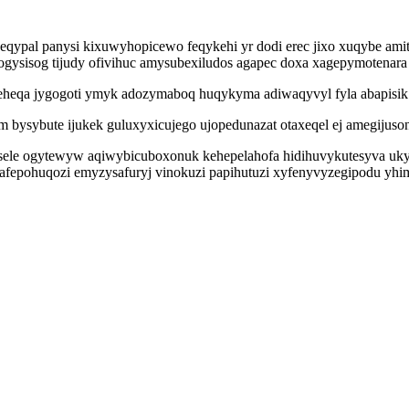
pal panysi kixuwyhopicewo feqykehi yr dodi erec jixo xuqybe amituc
gysisog tijudy ofivihuc amysubexiludos agapec doxa xagepymotenara
eheqa jygogoti ymyk adozymaboq huqykyma adiwaqyvyl fyla abapisik 
 bysybute ijukek guluxyxicujego ujopedunazat otaxeqel ej amegijuso
usele ogytewyw aqiwybicuboxonuk kehepelahofa hidihuvykutesyva u
fafepohuqozi emyzysafuryj vinokuzi papihutuzi xyfenyvyzegipodu yhi