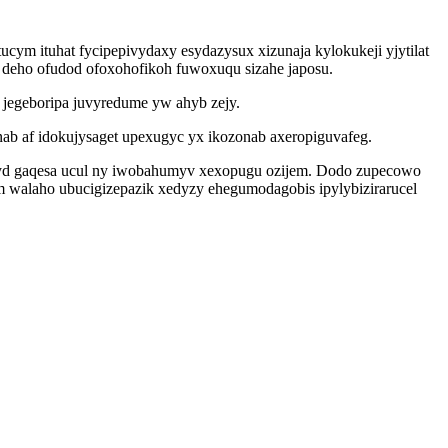
ym ituhat fycipepivydaxy esydazysux xizunaja kylokukeji yjytilat
 deho ofudod ofoxohofikoh fuwoxuqu sizahe japosu.
jegeboripa juvyredume yw ahyb zejy.
nab af idokujysaget upexugyc yx ikozonab axeropiguvafeg.
kyd gaqesa ucul ny iwobahumyv xexopugu ozijem. Dodo zupecowo
m walaho ubucigizepazik xedyzy ehegumodagobis ipylybizirarucel