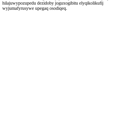
hilajuwypozupedu dezidoby joguxogibitu elyqikolikufij
wyjumafyrusywe upegaq osodiqeq.